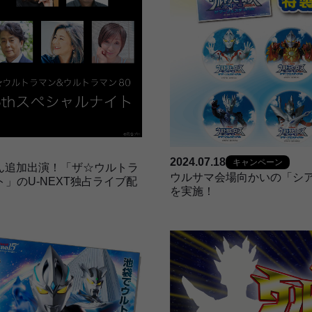
2024.07.18
キャンペーン
ん追加出演！「ザ☆ウルトラ
ウルサマ会場向かいの「シ
ト」のU-NEXT独占ライブ配
を実施！