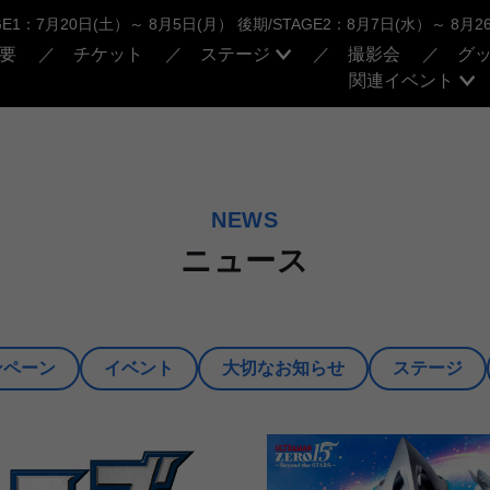
GE1：7月20日(土）～ 8月5日(月） 後期/STAGE2：8月7日(水）～ 8月
要
チケット
ステージ
撮影会
グ
関連イベント
NEWS
ニュース
ンペーン
イベント
大切なお知らせ
ステージ