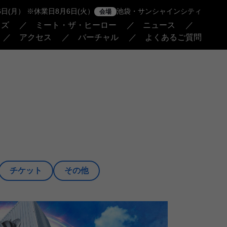
26日(月） ※休業日8月6日(火）
池袋・サンシャインシティ
会場
ッズ
ミート・ザ・ヒーロー
ニュース
アクセス
バーチャル
よくあるご質問
チケット
その他