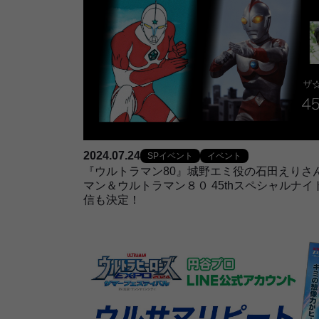
2024.07.24
SPイベント
イベント
『ウルトラマン80』城野エミ役の石田えりさ
マン＆ウルトラマン８０ 45thスペシャルナイ
信も決定！