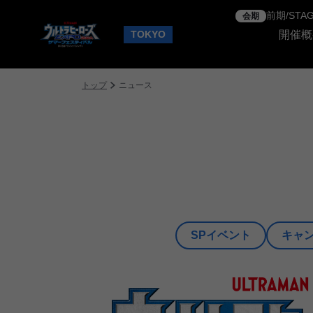
前期/STA
会期
TOKYO
開催概
トップ
ニュース
SPイベント
キャ